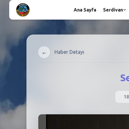
Ana Sayfa
Serdivan
←
Haber Detayı
S
18