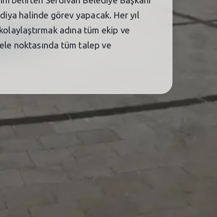
rini belirten Serdivan Belediye Başkanı
rdiya halinde görev yapacak. Her yıl
 kolaylaştırmak adına tüm ekip ve
ele noktasında tüm talep ve