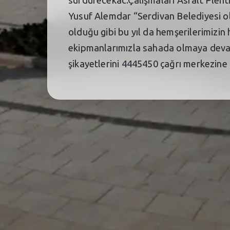
sürdürecekac.Çalışmaları Asfalt Plenti
Yusuf Alemdar “Serdivan Belediyesi ola
olduğu gibi bu yıl da hemşerilerimizin
ekipmanlarımızla sahada olmaya deva
şikayetlerini 4445450 çağrı merkezine 7