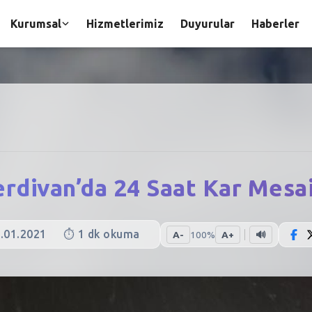
Kurumsal
Hizmetlerimiz
Duyurular
Haberler
erdivan’da 24 Saat Kar Mesai
.01.2021
⏱️
1
dk okuma
A-
100
%
A+
🔊