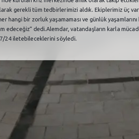
’nde kurulan kriz merkezinde anlık olarak takip ettikle
rak gerekli tüm tedbirlerimizi aldık. Ekiplerimiz üç va
 her hangi bir zorluk yaşamaması ve günlük yaşamlarını
m edeceğiz” dedi.Alemdar, vatandaşların karla mücad
/24 iletebileceklerini söyledi.