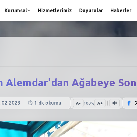
Kurumsal
Hizmetlerimiz
Duyurular
Haberler
n Alemdar'dan Ağabeye Son
.02.2023
⏱️
1
dk okuma
A-
100
%
A+
🔊