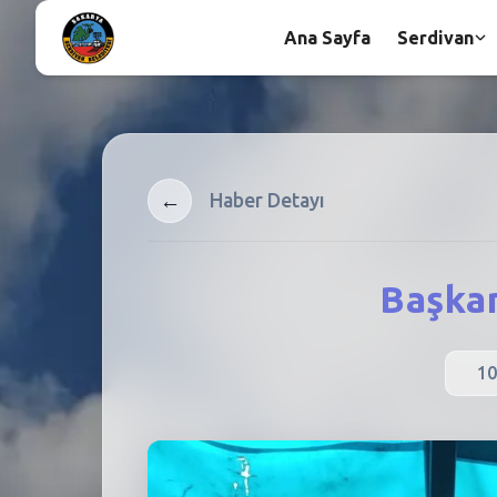
Ana Sayfa
Serdivan
←
Haber Detayı
Başka
10