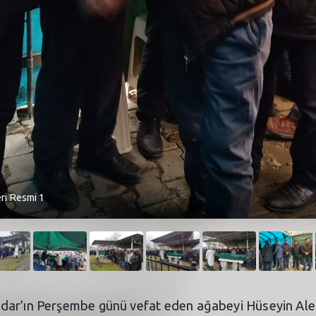
ri Resmi 1
mdar’ın Perşembe günü vefat eden ağabeyi Hüseyin Al