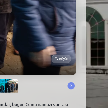
🔍
Büyüt
emdar, bugün Cuma namazı sonrası