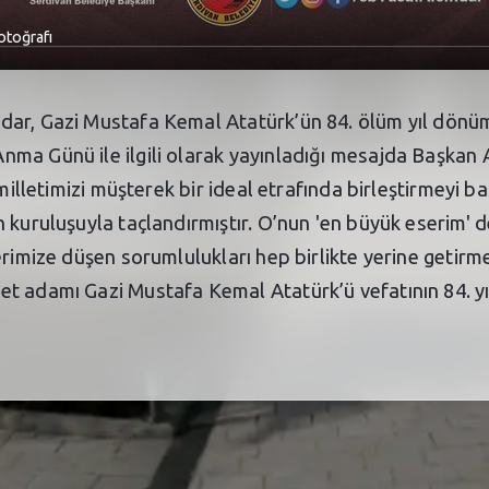
otoğrafı
ar, Gazi Mustafa Kemal Atatürk’ün 84. ölüm yıl dönümüy
nma Günü ile ilgili olarak yayınladığı mesajda Başkan
 milletimizi müşterek bir ideal etrafında birleştirmeyi
 kuruluşuyla taçlandırmıştır. O’nun 'en büyük eserim' d
erimize düşen sorumlulukları hep birlikte yerine getirm
t adamı Gazi Mustafa Kemal Atatürk’ü vefatının 84. yı