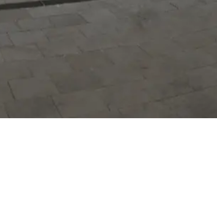
Hizmetlerimizi daha kolay kullanmak
için mobil uygulamalarımızı indirin.