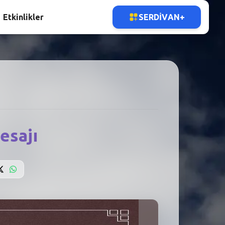
Etkinlikler
SERDIVAN+
esajı