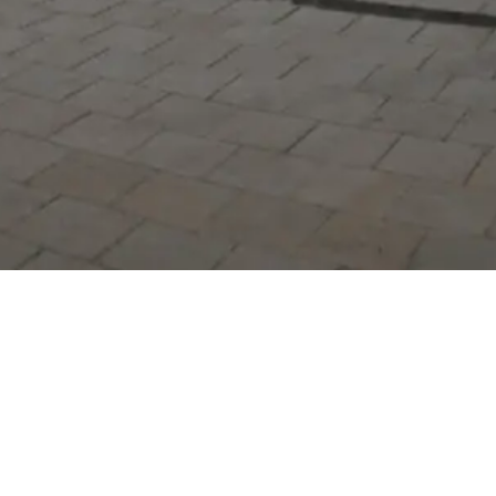
Serdivan Belediyesi
Arabacıalanı Mah. No: 328,
Serdivan / Sakarya
Tel:
444 54 50
E-posta:
info@serdivan.bel.tr