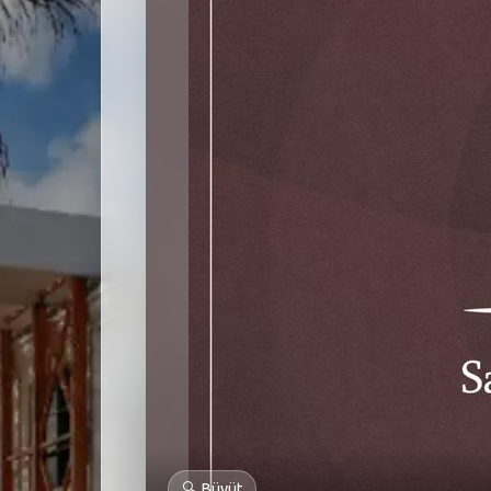
🔍
Büyüt