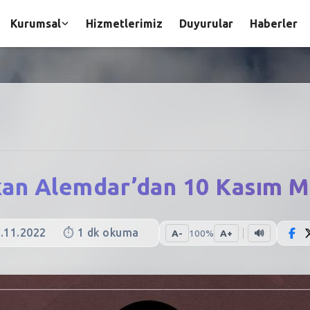
Kurumsal
Hizmetlerimiz
Duyurular
Haberler
an Alemdar’dan 10 Kasım M
.11.2022
⏱️
1
dk okuma
A-
100
%
A+
🔊