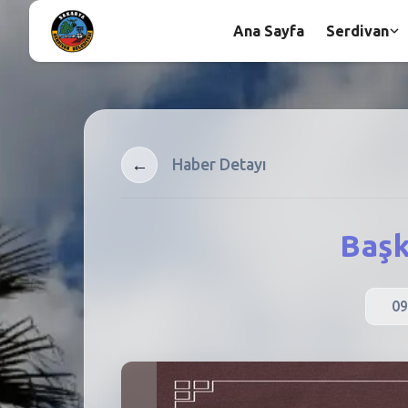
Ana Sayfa
Serdivan
←
Haber Detayı
Başk
09