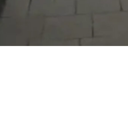
Serdivan Belediyesi
Arabacıalanı Mah. No: 328, Serdivan /
Sakarya
Tel:
444 54 50
E-posta:
info@serdivan.bel.tr