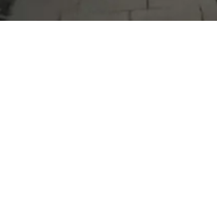
Serdivan Belediyesi
Arabacıalanı Mah. No: 328, Serdivan /
Sakarya
Tel:
444 54 50
E-posta:
info@serdivan.bel.tr
Hizmetlerimizi daha kolay kullanmak için mobil
uygulamalarımızı indirin.