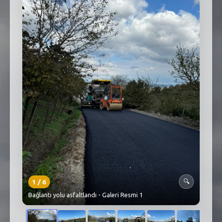
SEBİK
E
NÖBETÇI ECZANELER
SABSIS - AFET
TRAFIKPARK
KÜREK
PARKLAR
PAZAR YERLERI
ATIK YÖNETIM
1
/
6
PLANETARYUM
🔍
Bağlantı yolu asfaltlandı - Galeri Resmi 1