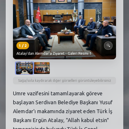
SEBİK
E
NÖBETÇI ECZANELER
SABSIS - AFET
TRAFIKPARK
1
/
2
🔍
Atalay'dan Alemdar'a Ziyaret - Galeri Resmi 1
KÜREK
PARKLAR
PAZAR YERLERI
Sağa/sola kaydırarak diğer görselleri görüntüleyebilirsiniz
Umre vazifesini tamamlayarak göreve
ATIK YÖNETIM
başlayan Serdivan Belediye Başkanı Yusuf
PLANETARYUM
Alemdar'ı makamında ziyaret eden Türk İş
Başkanı Ergün Atalay, "Allah kabul etsin"
temennisinde bulundu.Türk İş Genel