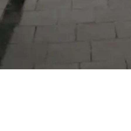
Serdivan Belediyesi
Arabacıalanı Mah. No: 328, Serdivan /
Sakarya
Tel:
444 54 50