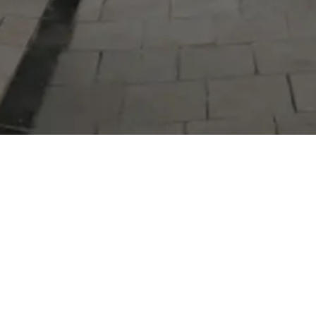
Serdivan Belediyesi
Arabacıalanı Mah. No: 328, Serdivan /
Sakarya
Tel:
444 54 50
E-posta:
info@serdivan.bel.tr