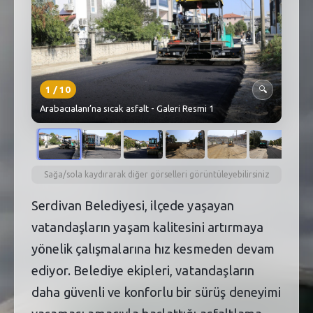
SEBİK
E
NÖBETÇI ECZANELER
SABSIS - AFET
1
/
10
🔍
TRAFIKPARK
Arabacıalanı’na sıcak asfalt - Galeri Resmi 1
KÜREK
PARKLAR
Sağa/sola kaydırarak diğer görselleri görüntüleyebilirsiniz
PAZAR YERLERI
Serdivan Belediyesi, ilçede yaşayan
vatandaşların yaşam kalitesini artırmaya
ATIK YÖNETIM
yönelik çalışmalarına hız kesmeden devam
PLANETARYUM
ediyor. Belediye ekipleri, vatandaşların
daha güvenli ve konforlu bir sürüş deneyimi