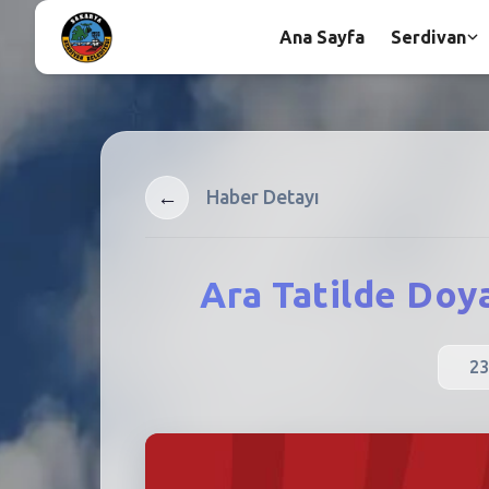
Ana Sayfa
Serdivan
←
Haber Detayı
Ara Tatilde Doy
23