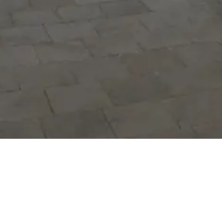
Hizmetlerimizi daha kolay kullanmak
için mobil uygulamalarımızı indirin.