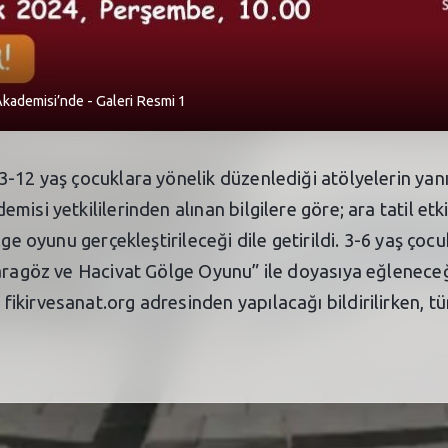
kademisi’nde - Galeri Resmi 1
-12 yaş çocuklara yönelik düzenlediği atölyelerin yanı
misi yetkililerinden alınan bilgilere göre; ara tatil e
ge oyunu gerçekleştirileceği dile getirildi. 3-6 yaş çoc
aragöz ve Hacivat Gölge Oyunu” ile doyasıya eğleneceği 
kirvesanat.org adresinden yapılacağı bildirilirken, tüm