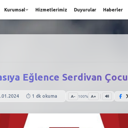
Kurumsal
Hizmetlerimiz
Duyurular
Haberler
asıya Eğlence Serdivan Çoc
.01.2024
⏱️
1
dk okuma
A-
100
%
A+
🔊