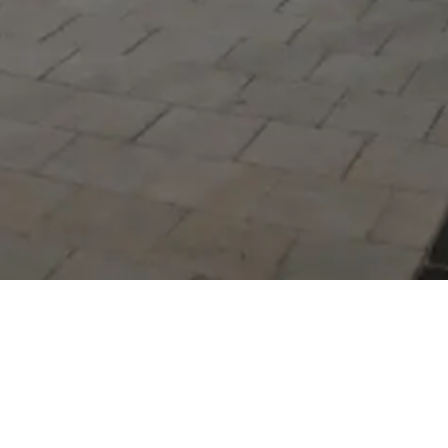
Serdivan Belediyesi
Arabacıalanı Mah. No: 328,
Serdivan / Sakarya
Tel:
444 54 50
E-posta:
info@serdivan.bel.tr