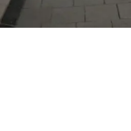
Serdivan Belediyesi
Arabacıalanı Mah. No: 328, Serdivan /
Sakarya
Tel:
444 54 50
E-posta:
info@serdivan.bel.tr
Hizmetlerimizi daha kolay kullanmak için mobil
uygulamalarımızı indirin.