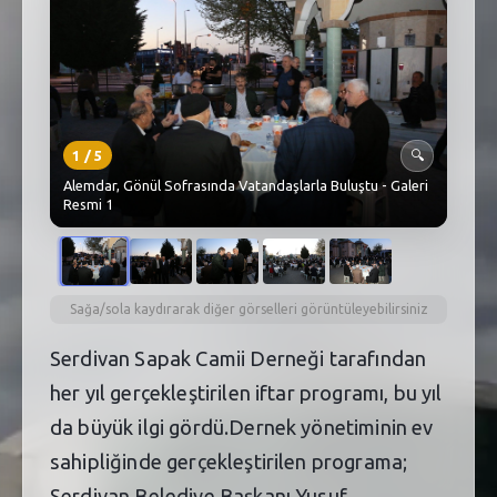
SEBİK
E
NÖBETÇI ECZANELER
SABSIS - AFET
1
/
5
🔍
TRAFIKPARK
Alemdar, Gönül Sofrasında Vatandaşlarla Buluştu - Galeri
Resmi 1
KÜREK
PARKLAR
PAZAR YERLERI
Sağa/sola kaydırarak diğer görselleri görüntüleyebilirsiniz
Serdivan Sapak Camii Derneği tarafından
ATIK YÖNETIM
her yıl gerçekleştirilen iftar programı, bu yıl
PLANETARYUM
da büyük ilgi gördü.Dernek yönetiminin ev
sahipliğinde gerçekleştirilen programa;
Serdivan Belediye Başkanı Yusuf