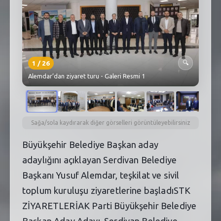
SEBİK
E
NÖBETÇI ECZANELER
SABSIS - AFET
1
/
26
🔍
TRAFIKPARK
Alemdar’dan ziyaret turu - Galeri Resmi 1
KÜREK
PARKLAR
Sağa/sola kaydırarak diğer görselleri görüntüleyebilirsiniz
PAZAR YERLERI
Büyükşehir Belediye Başkan aday
adaylığını açıklayan Serdivan Belediye
ATIK YÖNETIM
Başkanı Yusuf Alemdar, teşkilat ve sivil
PLANETARYUM
toplum kuruluşu ziyaretlerine başladıSTK
ZİYARETLERİAK Parti Büyükşehir Belediye