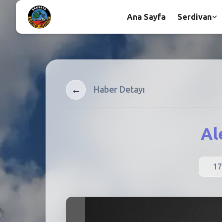
Ana Sayfa
Serdivan
←
Haber Detayı
Al
17