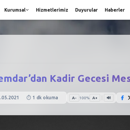
Kurumsal
Hizmetlerimiz
Duyurular
Haberler
emdar’dan Kadir Gecesi Mes
.05.2021
⏱️
1
dk okuma
A-
100
%
A+
🔊