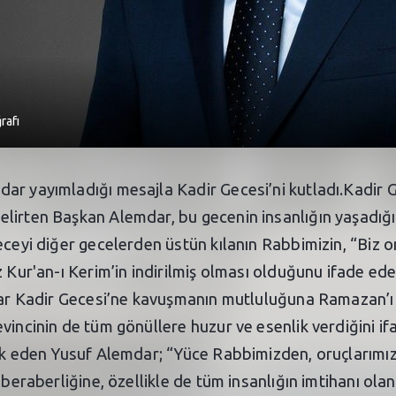
rafı
ar yayımladığı mesajla Kadir Gecesi’ni kutladı.Kadir G
lirten Başkan Alemdar, bu gecenin insanlığın yaşadığı 
eceyi diğer gecelerden üstün kılanın Rabbimizin, “Biz on
z Kur'an-ı Kerim’in indirilmiş olması olduğunu ifade ed
emdar Kadir Gecesi’ne kavuşmanın mutluluğuna Ramazan’
vincinin de tüm gönüllere huzur ve esenlik verdiğini ifa
ik eden Yusuf Alemdar; “Yüce Rabbimizden, oruçlarımızı
 beraberliğine, özellikle de tüm insanlığın imtihanı olan