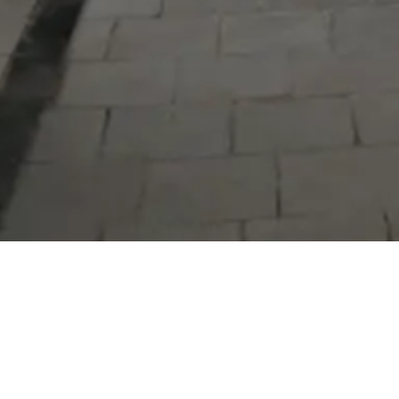
Serdivan Belediyesi
Arabacıalanı Mah. No: 328, Serdivan /