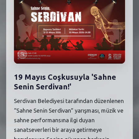
SEBİK
E
NÖBETÇI ECZANELER
SABSIS - AFET
TRAFIKPARK
🔍
KÜREK
PARKLAR
19 Mayıs Coşkusuyla 'Sahne
Senin Serdivan!'
PAZAR YERLERI
Serdivan Belediyesi tarafından düzenlenen
ATIK YÖNETIM
“Sahne Senin Serdivan” yarışması, müzik ve
PLANETARYUM
sahne performansına ilgi duyan
sanatseverleri bir araya getirmeye