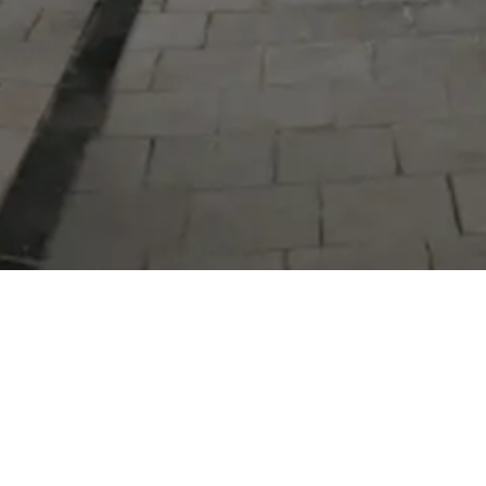
Serdivan Belediyesi
Arabacıalanı Mah. No: 328, Serdivan /
Sakarya