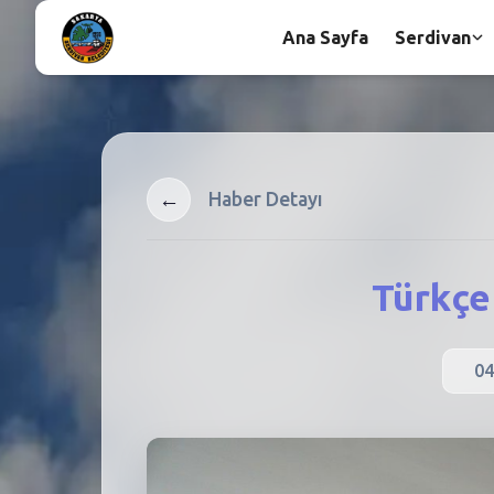
Ana Sayfa
Serdivan
←
Haber Detayı
Türkçe
04