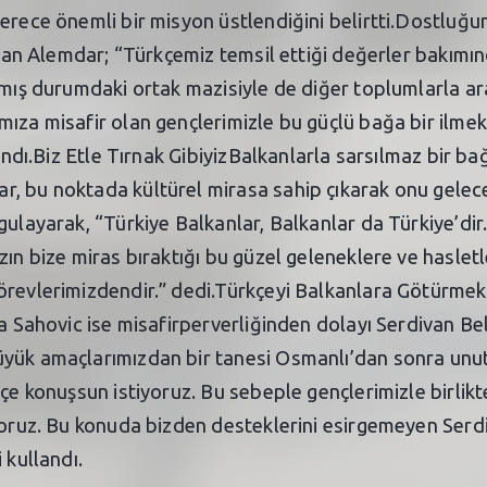
erece önemli bir misyon üstlendiğini belirtti.Dostluğu
atan Alemdar; “Türkçemiz temsil ettiği değerler bakımın
lmış durumdaki ortak mazisiyle de diğer toplumlarla ar
mıza misafir olan gençlerimizle bu güçlü bağa bir ilme
landı.Biz Etle Tırnak GibiyizBalkanlarla sarsılmaz bir b
, bu noktada kültürel mirasa sahip çıkarak onu gelec
ulayarak, “Türkiye Balkanlar, Balkanlar da Türkiye’dir. 
ın bize miras bıraktığı bu güzel geleneklere ve hasletle
örevlerimizdendir.” dedi.Türkçeyi Balkanlara Götürmek
ija Sahovic ise misafirperverliğinden dolayı Serdivan B
üyük amaçlarımızdan bir tanesi Osmanlı’dan sonra unu
kçe konuşsun istiyoruz. Bu sebeple gençlerimizle birlik
iyoruz. Bu konuda bizden desteklerini esirgemeyen Ser
 kullandı.