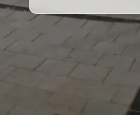
Serdivan Belediyesi
Arabacıalanı Mah. No: 328,