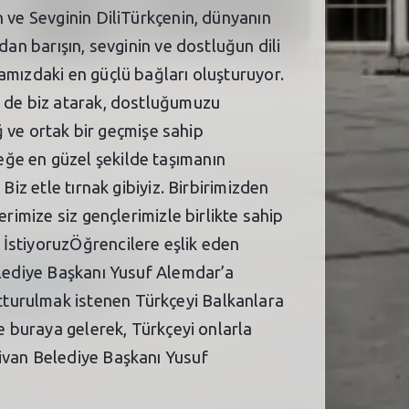
n ve Sevginin DiliTürkçenin, dünyanın
dan barışın, sevginin ve dostluğun dili
amızdaki en güçlü bağları oluşturuyor.
k de biz atarak, dostluğumuzu
ağ ve ortak bir geçmişe sahip
eğe en güzel şekilde taşımanın
Biz etle tırnak gibiyiz. Birbirimizden
rimize siz gençlerimizle birlikte sahip
 İstiyoruzÖğrencilere eşlik eden
elediye Başkanı Yusuf Alemdar’a
tturulmak istenen Türkçeyi Balkanlara
te buraya gelerek, Türkçeyi onlarla
divan Belediye Başkanı Yusuf