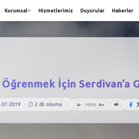
Kurumsal
Hizmetlerimiz
Duyurular
Haberler
 Öğrenmek İçin Serdivan’a G
.07.2019
⏱️
2
dk okuma
A-
100
%
A+
🔊