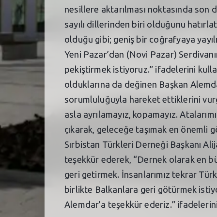
nesillere aktarılması noktasında son d
sayılı dillerinden biri olduğunu hatırl
olduğu gibi; geniş bir coğrafyaya yayı
Yeni Pazar’dan (Novi Pazar) Serdivanı
pekiştirmek istiyoruz.” ifadelerini kul
olduklarına da değinen Başkan Alemdar
sorumluluğuyla hareket ettiklerini vurg
asla ayrılamayız, kopamayız. Atalarımız
çıkarak, geleceğe taşımak en önemli g
Sırbistan Türkleri Derneği Başkanı Al
teşekkür ederek, “Dernek olarak en b
geri getirmek. İnsanlarımız tekrar Tür
birlikte Balkanlara geri götürmek ist
Alemdar’a teşekkür ederiz.” ifadelerini