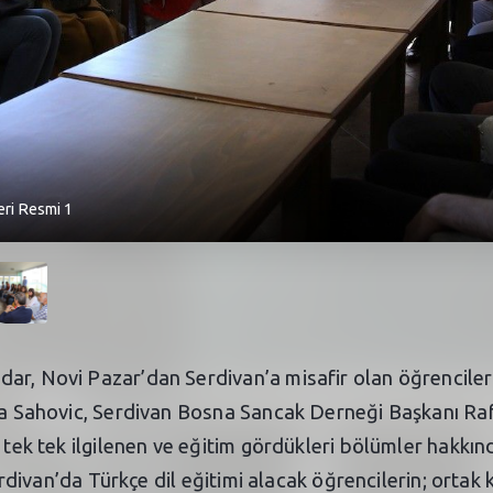
eri Resmi 1
r, Novi Pazar’dan Serdivan’a misafir olan öğrencilerle
ija Sahovic, Serdivan Bosna Sancak Derneği Başkanı Ra
e tek tek ilgilenen ve eğitim gördükleri bölümler hakkı
an’da Türkçe dil eğitimi alacak öğrencilerin; ortak k