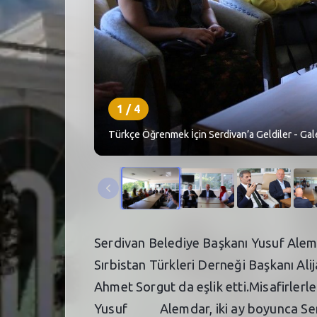
1
/
4
Türkçe Öğrenmek İçin Serdivan’a Geldiler - Gal
Serdivan Belediye Başkanı Yusuf Alemda
Sırbistan Türkleri Derneği Başkanı Al
Ahmet Sorgut da eşlik etti.Misafirlerl
Yusuf Alemdar, iki ay boyunca Serdiv