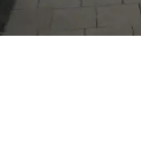
Serdivan Belediyesi
Arabacıalanı Mah. No: 328, Serdivan /
Sakarya
Tel:
444 54 50
E-posta:
info@serdivan.bel.tr
Hizmetlerimizi daha kolay kullanmak için mobil
uygulamalarımızı indirin.