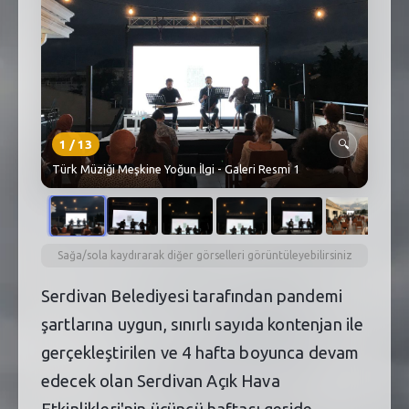
SEBİK
E
NÖBETÇI ECZANELER
SABSIS - AFET
TRAFIKPARK
1
/
13
🔍
Türk Müziği Meşkine Yoğun İlgi - Galeri Resmi 1
KÜREK
PARKLAR
PAZAR YERLERI
Sağa/sola kaydırarak diğer görselleri görüntüleyebilirsiniz
Serdivan Belediyesi tarafından pandemi
ATIK YÖNETIM
şartlarına uygun, sınırlı sayıda kontenjan ile
PLANETARYUM
gerçekleştirilen ve 4 hafta boyunca devam
edecek olan Serdivan Açık Hava
Etkinlikleri'nin üçüncü haftası geride