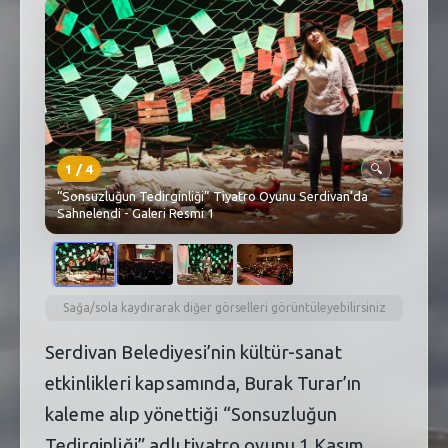
SEBİK
E
NÖBETÇI ECZANELER
SABSIS - AFET
TRAFIKPARK
1
/
4
🔍
KÜREK
“Sonsuzluğun Tedirginliği” Tiyatro Oyunu Serdivan’da
Sahnelendi - Galeri Resmi 1
PARKLAR
PAZAR YERLERI
Sağa/sola kaydırarak diğer görselleri görüntüleyebilirsiniz
ATIK YÖNETIM
Serdivan Belediyesi’nin kültür-sanat
PLANETARYUM
etkinlikleri kapsamında, Burak Turar’ın
kaleme alıp yönettiği “Sonsuzluğun
Tedirginliği” adlı tiyatro oyunu 1 Kasım