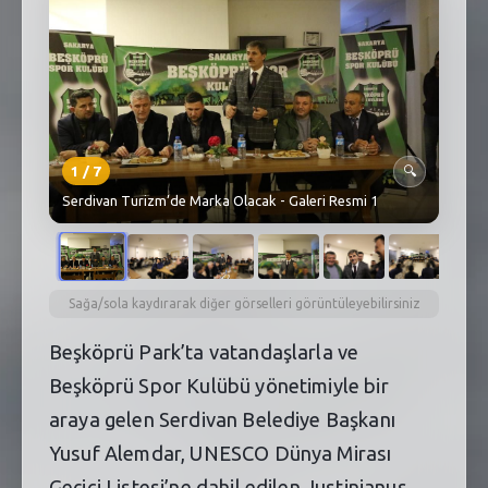
SEBİK
E
NÖBETÇI ECZANELER
SABSIS - AFET
TRAFIKPARK
1
/
7
🔍
Serdivan Turizm’de Marka Olacak - Galeri Resmi 1
KÜREK
PARKLAR
PAZAR YERLERI
Sağa/sola kaydırarak diğer görselleri görüntüleyebilirsiniz
Beşköprü Park’ta vatandaşlarla ve
ATIK YÖNETIM
Beşköprü Spor Kulübü yönetimiyle bir
PLANETARYUM
araya gelen Serdivan Belediye Başkanı
Yusuf Alemdar, UNESCO Dünya Mirası
Geçici Listesi’ne dahil edilen Justinianus