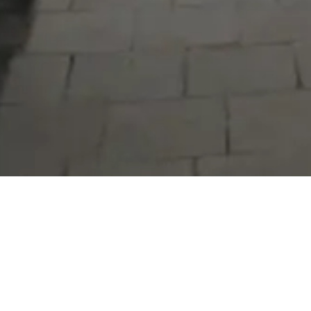
Serdivan Belediyesi
Arabacıalanı Mah. No: 328, Serdivan /
Sakarya