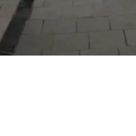
©
2026
Serdivan Belediyesi. Tüm hakları saklıdır. |
KVKK
Site geliştirme: Bilgi İşlem Müdürlüğü