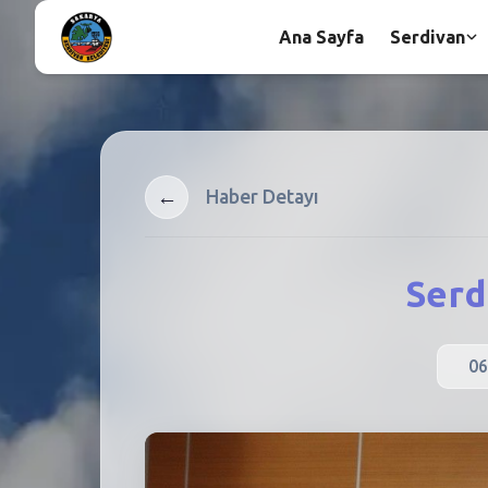
Ana Sayfa
Serdivan
←
Haber Detayı
Serd
06