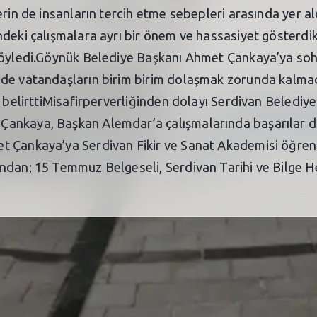
erin de insanların tercih etme sebepleri arasında yer al
deki çalışmalara ayrı bir önem ve hassasiyet gösterdik
 söyledi.Göynük Belediye Başkanı Ahmet Çankaya’ya soh
de vatandaşların birim birim dolaşmak zorunda kalmadıkl
i belirttiMisafirperverliğinden dolayı Serdivan Beledi
ankaya, Başkan Alemdar’a çalışmalarında başarılar di
 Çankaya’ya Serdivan Fikir ve Sanat Akademisi öğrenc
dan; 15 Temmuz Belgeseli, Serdivan Tarihi ve Bilge Hek