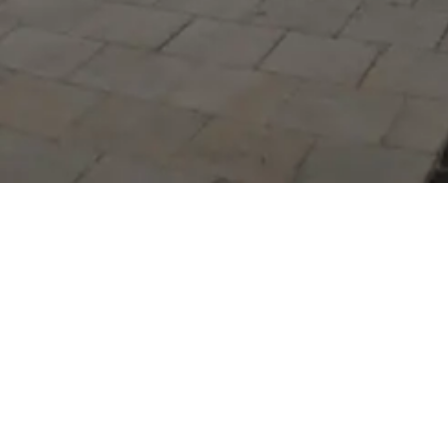
Serdivan Belediyesi
Arabacıalanı Mah. No: 328,
Serdivan / Sakarya
Tel:
444 54 50
E-posta:
info@serdivan.bel.tr