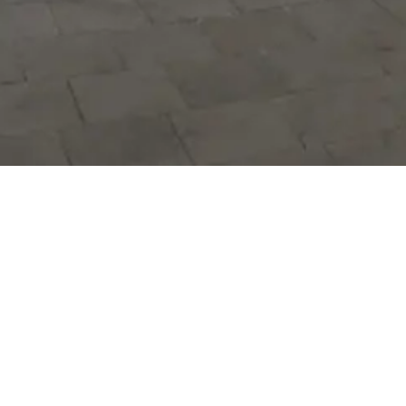
Hizmetlerimizi daha kolay kullanmak
için mobil uygulamalarımızı indirin.