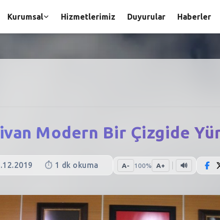
Kurumsal
Hizmetlerimiz
Duyurular
Haberler
ivan Modern Bir Çizgide Yü
.12.2019
⏱️
1
dk okuma
A-
100
%
A+
🔊