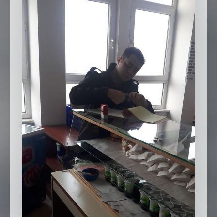
SEBİK
E
NÖBETÇI ECZANELER
SABSIS - AFET
TRAFIKPARK
KÜREK
PARKLAR
PAZAR YERLERI
ATIK YÖNETIM
PLANETARYUM