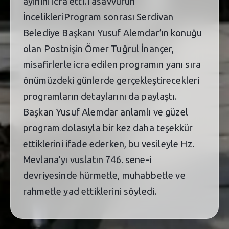
ayinini icra etti.Tasavvufun
İncelikleriProgram sonrası Serdivan
Belediye Başkanı Yusuf Alemdar’ın konuğu
olan Postnişin Ömer Tuğrul İnançer,
misafirlerle icra edilen programın yanı sıra
önümüzdeki günlerde gerçekleştirecekleri
programların detaylarını da paylaştı.
Başkan Yusuf Alemdar anlamlı ve güzel
program dolasıyla bir kez daha teşekkür
ettiklerini ifade ederken, bu vesileyle Hz.
Mevlana’yı vuslatın 746. sene-i
devriyesinde hürmetle, muhabbetle ve
rahmetle yad ettiklerini söyledi.