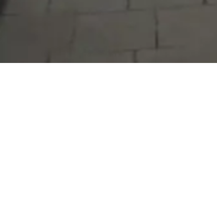
Serdivan Belediyesi
Arabacıalanı Mah. No: 328, Serdivan /
Sakarya
Tel:
444 54 50
E-posta:
info@serdivan.bel.tr
Hizmetlerimizi daha kolay kullanmak için mobil