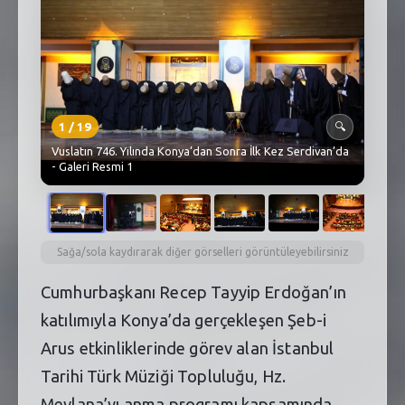
SEBİK
E
NÖBETÇI ECZANELER
SABSIS - AFET
1
/
19
🔍
TRAFIKPARK
Vuslatın 746. Yılında Konya’dan Sonra İlk Kez Serdivan’da
- Galeri Resmi 1
KÜREK
PARKLAR
PAZAR YERLERI
Sağa/sola kaydırarak diğer görselleri görüntüleyebilirsiniz
Cumhurbaşkanı Recep Tayyip Erdoğan’ın
ATIK YÖNETIM
katılımıyla Konya’da gerçekleşen Şeb-i
PLANETARYUM
Arus etkinliklerinde görev alan İstanbul
Tarihi Türk Müziği Topluluğu, Hz.
Mevlana’yı anma programı kapsamında