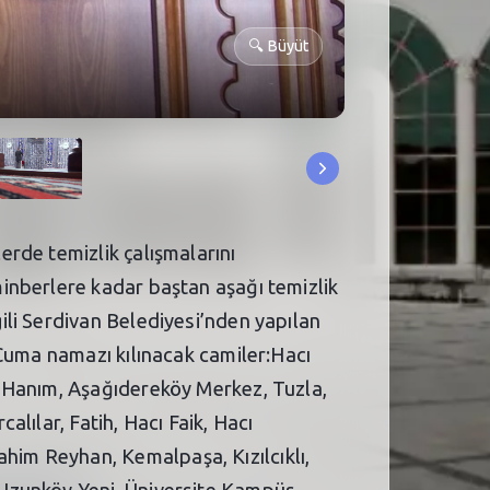
🔍
Büyüt
rde temizlik çalışmalarını
inberlere kadar baştan aşağı temizlik
li Serdivan Belediyesi’nden yapılan
 Cuma namazı kılınacak camiler:Hacı
e Hanım, Aşağıdereköy Merkez, Tuzla,
lılar, Fatih, Hacı Faik, Hacı
im Reyhan, Kemalpaşa, Kızılcıklı,
Uzunköy Yeni, Üniversite Kampüs,