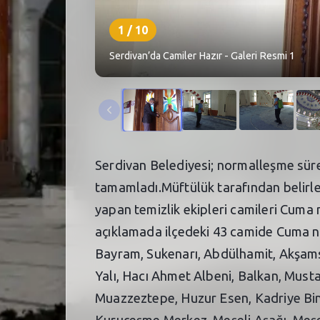
1
/
10
Serdivan’da Camiler Hazır - Galeri Resmi 1
Serdivan Belediyesi; normalleşme süre
tamamladı.Müftülük tarafından belirle
yapan temizlik ekipleri camileri Cuma
açıklamada ilçedeki 43 camide Cuma na
Bayram, Sukenarı, Abdülhamit, Akşamse
Yalı, Hacı Ahmet Albeni, Balkan, Musta
Muazzeztepe, Huzur Esen, Kadriye Bin
Kuruçeşme Merkez, Meşeli Aşağı, Meşe