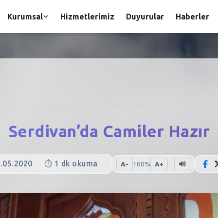
Kurumsal
Hizmetlerimiz
Duyurular
Haberler
Serdivan’da Camiler Hazır
.05.2020
⏱️
1
dk okuma
A-
100
%
A+
🔊