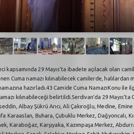
ci kapsamında 29 Mayıs’ta ibadete açılacak olan camile
nen Cuma namazı kılınabilecek camilerde, halılardan m
 namazına hazırladı.43 Camide Cuma NamazıKonu ile ilgi
mazı kılınabileceği belirtildi.Serdivan’da 29 Mayıs’ta
ddin, Albay Şükrü Arıcı, Ali Çakıroğlu, Medine, Emin
fa Karaaslan, Buhara, Çubuklu Merkez, Dağyoncalı, Kırca
ek, Karaboğaz, Karşıyaka, Kazımpaşa Merkez, Abdurrah
li Merkez, Sapak, Selahiye Merkez, Şehit Abdurrahim, 