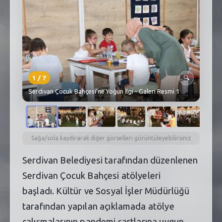
SEBİK
E
NÖBETÇI ECZANELER
SABSIS - AFET
TRAFIKPARK
1
/
7
🔍
Serdivan Çocuk Bahçesi’ne Yoğun İlgi - Galeri Resmi 1
KÜREK
PARKLAR
PAZAR YERLERI
Sağa/sola kaydırarak diğer görselleri görüntüleyebilirsiniz
Serdivan Belediyesi tarafından düzenlenen
ATIK YÖNETIM
Serdivan Çocuk Bahçesi atölyeleri
PLANETARYUM
başladı. Kültür ve Sosyal İşler Müdürlüğü
tarafından yapılan açıklamada atölye
çalışmalarının pandemi şartlarına uygun