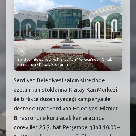
SEBİK
E
NÖBETÇI ECZANELER
SABSIS - AFET
TRAFIKPARK
🔍
KÜREK
Serdivan Belediyesi ve Kızılay Kan Merkezi'nden Ortak
Kampanya - Kapak Fotoğrafı
PARKLAR
Serdivan Belediyesi salgın sürecinde
PAZAR YERLERI
azalan kan stoklarına Kızılay Kan Merkezi
ATIK YÖNETIM
ile birlikte düzenleyeceği kampanya ile
destek oluyor.Serdivan Belediyesi Hizmet
PLANETARYUM
Binası önüne kurulacak kan aracında
görevliler 25 Şubat Perşembe günü 10.00 –