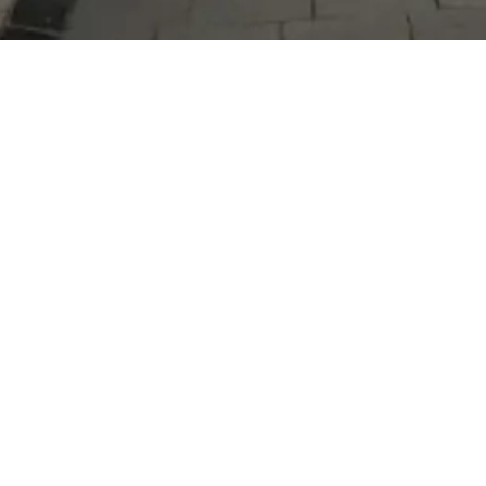
Serdivan Belediyesi
Arabacıalanı Mah. No: 328, Serdivan /
Sakarya
Tel:
444 54 50
E-posta:
info@serdivan.bel.tr
Hizmetlerimizi daha kolay kullanmak için mobil
uygulamalarımızı indirin.