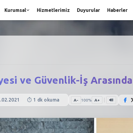
Kurumsal
Hizmetlerimiz
Duyurular
Haberler
yesi ve Güvenlik-İş Arasınd
.02.2021
⏱️
1
dk okuma
A-
100
%
A+
🔊