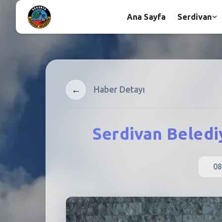
Ana Sayfa
Serdivan
←
Haber Detayı
Serdivan Beledi
08