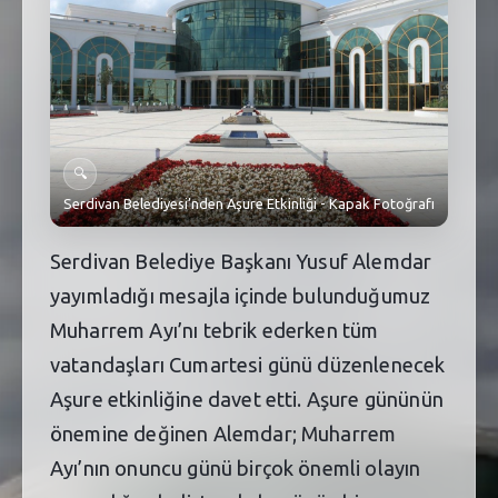
SEBİK
E
NÖBETÇI ECZANELER
SABSIS - AFET
TRAFIKPARK
🔍
Serdivan Belediyesi’nden Aşure Etkinliği - Kapak Fotoğrafı
KÜREK
Serdivan Belediye Başkanı Yusuf Alemdar
PARKLAR
yayımladığı mesajla içinde bulunduğumuz
PAZAR YERLERI
Muharrem Ayı’nı tebrik ederken tüm
ATIK YÖNETIM
vatandaşları Cumartesi günü düzenlenecek
Aşure etkinliğine davet etti. Aşure gününün
PLANETARYUM
önemine değinen Alemdar; Muharrem
Ayı’nın onuncu günü birçok önemli olayın