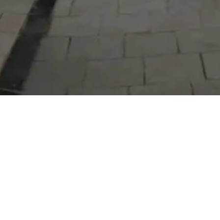
Serdivan Belediyesi
Arabacıalanı Mah. No: 328, Serdivan /
Sakarya
Tel:
444 54 50
E-posta:
info@serdivan.bel.tr