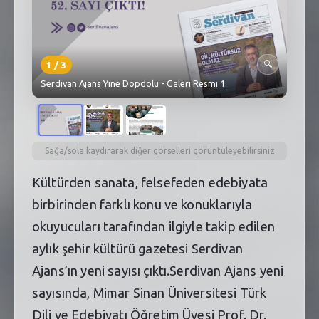
SEBİK
E
NÖBETÇI ECZANELER
1
/
3
🔍
SABSIS - AFET
Serdivan Ajans Yine Dopdolu - Galeri Resmi 1
TRAFIKPARK
KÜREK
Sağa/sola kaydırarak diğer görselleri görüntüleyebilirsiniz
PARKLAR
Kültürden sanata, felsefeden edebiyata
PAZAR YERLERI
birbirinden farklı konu ve konuklarıyla
okuyucuları tarafından ilgiyle takip edilen
ATIK YÖNETIM
aylık şehir kültürü gazetesi Serdivan
PLANETARYUM
Ajans’ın yeni sayısı çıktı.Serdivan Ajans yeni
sayısında, Mimar Sinan Üniversitesi Türk
Dili ve Edebiyatı Öğretim Üyesi Prof. Dr.