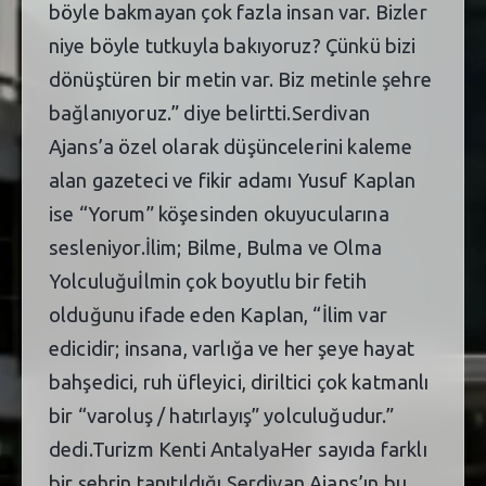
böyle bakmayan çok fazla insan var. Bizler
niye böyle tutkuyla bakıyoruz? Çünkü bizi
dönüştüren bir metin var. Biz metinle şehre
bağlanıyoruz.” diye belirtti.Serdivan
Ajans’a özel olarak düşüncelerini kaleme
alan gazeteci ve fikir adamı Yusuf Kaplan
ise “Yorum” köşesinden okuyucularına
sesleniyor.İlim; Bilme, Bulma ve Olma
Yolculuğuİlmin çok boyutlu bir fetih
olduğunu ifade eden Kaplan, “İlim var
edicidir; insana, varlığa ve her şeye hayat
bahşedici, ruh üfleyici, diriltici çok katmanlı
bir “varoluş / hatırlayış” yolculuğudur.”
dedi.Turizm Kenti AntalyaHer sayıda farklı
bir şehrin tanıtıldığı Serdivan Ajans’ın bu