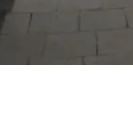
Serdivan Belediyesi
Arabacıalanı Mah. No: 328, Serdivan /
Sakarya
Tel:
444 54 50
E-posta:
info@serdivan.bel.tr