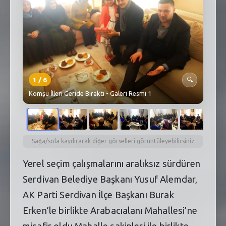
SEBİK
E
NÖBETÇI ECZANELER
SABSIS - AFET
TRAFIKPARK
1
/
6
🔍
Komşu İlleri Geride Bıraktı - Galeri Resmi 1
KÜREK
PARKLAR
PAZAR YERLERI
Sağa/sola kaydırarak diğer görselleri görüntüleyebilirsiniz
Yerel seçim çalışmalarını aralıksız sürdüren
ATIK YÖNETIM
Serdivan Belediye Başkanı Yusuf Alemdar,
PLANETARYUM
AK Parti Serdivan İlçe Başkanı Burak
Erken’le birlikte Arabacıalanı Mahallesi’ne
misafir oldu.Mahalle sakinleri ile birlikte