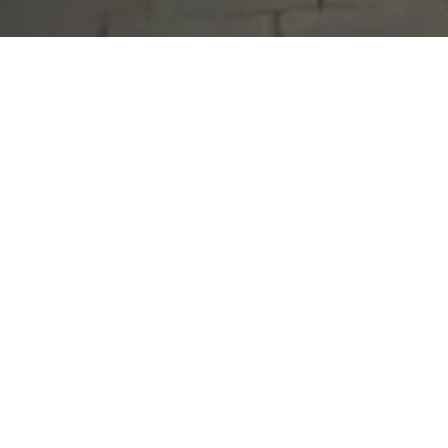
Serdivan Belediyesi
Arabacıalanı Mah. No: 328, Serdivan /
Sakarya
Tel:
444 54 50
E-posta:
info@serdivan.bel.tr
Hizmetlerimizi daha kolay kullanmak için mobil
uygulamalarımızı indirin.