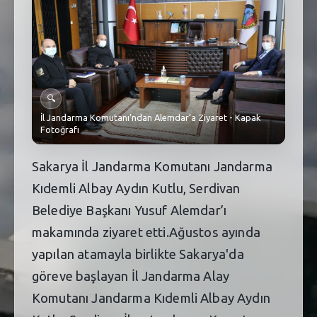
SEBİK
E
NÖBETÇI ECZANELER
SABSIS - AFET
🔍
TRAFIKPARK
İl Jandarma Komutanı’ndan Alemdar’a Ziyaret - Kapak
Fotoğrafı
KÜREK
Sakarya İl Jandarma Komutanı Jandarma
PARKLAR
Kıdemli Albay Aydın Kutlu, Serdivan
PAZAR YERLERI
Belediye Başkanı Yusuf Alemdar’ı
ATIK YÖNETIM
makamında ziyaret etti.Ağustos ayında
yapılan atamayla birlikte Sakarya'da
PLANETARYUM
göreve başlayan İl Jandarma Alay
Komutanı Jandarma Kıdemli Albay Aydın