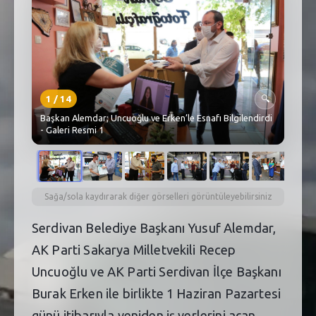
SEBİK
E
NÖBETÇI ECZANELER
SABSIS - AFET
1
/
14
🔍
TRAFIKPARK
Başkan Alemdar; Uncuoğlu ve Erken’le Esnafı Bilgilendirdi
- Galeri Resmi 1
KÜREK
PARKLAR
PAZAR YERLERI
Sağa/sola kaydırarak diğer görselleri görüntüleyebilirsiniz
Serdivan Belediye Başkanı Yusuf Alemdar,
ATIK YÖNETIM
AK Parti Sakarya Milletvekili Recep
PLANETARYUM
Uncuoğlu ve AK Parti Serdivan İlçe Başkanı
Burak Erken ile birlikte 1 Haziran Pazartesi
günü itibarıyla yeniden iş yerlerini açan