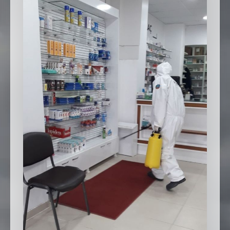
SEBİK
E
NÖBETÇI ECZANELER
SABSIS - AFET
TRAFIKPARK
KÜREK
PARKLAR
PAZAR YERLERI
ATIK YÖNETIM
PLANETARYUM