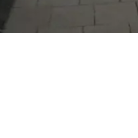
Serdivan Belediyesi
Arabacıalanı Mah. No: 328, Serdivan /
Sakarya
Tel:
444 54 50
E-posta:
info@serdivan.bel.tr
Hizmetlerimizi daha kolay kullanmak için mobil
uygulamalarımızı indirin.