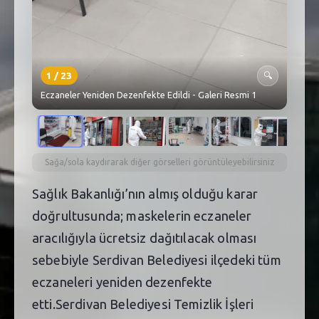
1
/
23
🔍
Eczaneler Yeniden Dezenfekte Edildi - Galeri Resmi 1
Sağa/sola kaydırarak diğer görselleri görüntüleyebilirsiniz
Sağlık Bakanlığı’nın almış olduğu karar
doğrultusunda; maskelerin eczaneler
aracılığıyla ücretsiz dağıtılacak olması
sebebiyle Serdivan Belediyesi ilçedeki tüm
eczaneleri yeniden dezenfekte
etti.Serdivan Belediyesi Temizlik İşleri