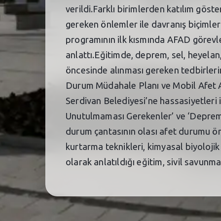
verildi.Farklı birimlerden katılım gös
gereken önlemler ile davranış biçimle
programının ilk kısmında AFAD görevler
anlattı.Eğitimde, deprem, sel, heyelan, 
öncesinde alınması gereken tedbirleri
Durum Müdahale Planı ve Mobil Afet A
Serdivan Belediyesi’ne hassasiyetleri
Unutulmaması Gerekenler’ ve ‘Deprem S
durum çantasının olası afet durumu önc
kurtarma teknikleri, kimyasal biyolojik
olarak anlatıldığı eğitim, sivil savunm