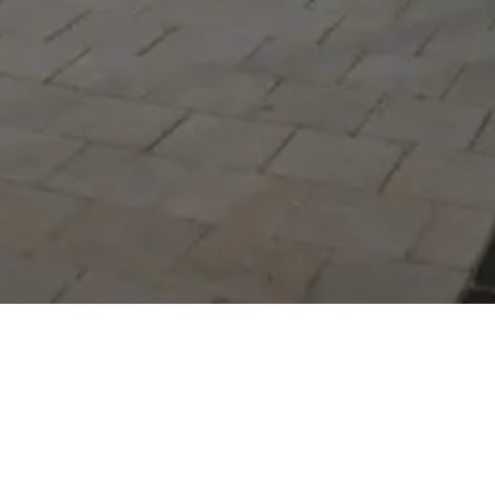
Serdivan Belediyesi
Arabacıalanı Mah. No: 328,
Serdivan / Sakarya
Tel:
444 54 50
E-posta:
info@serdivan.bel.tr