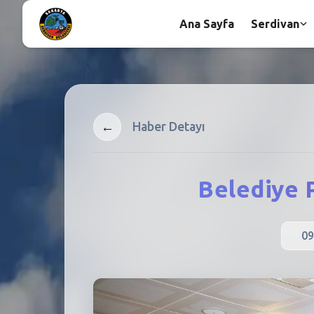
Ana Sayfa
Serdivan
←
Haber Detayı
Belediye P
09