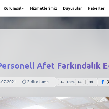
Kurumsal
Hizmetlerimiz
Duyurular
Haberler
ersoneli Afet Farkındalık E
.07.2021
⏱️
2
dk okuma
A-
100
%
A+
🔊