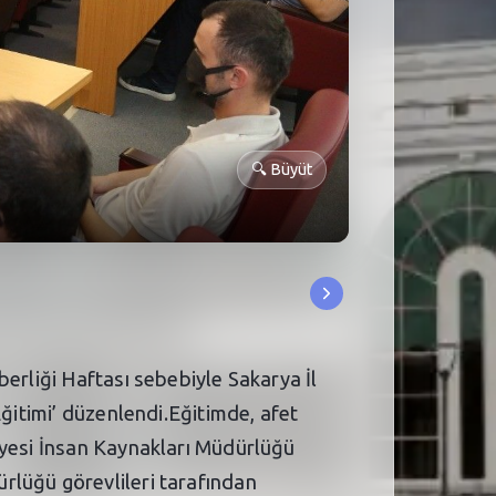
🔍
Büyüt
erliği Haftası sebebiyle Sakarya İl
Eğitimi’ düzenlendi.Eğitimde, afet
iyesi İnsan Kaynakları Müdürlüğü
rlüğü görevlileri tarafından