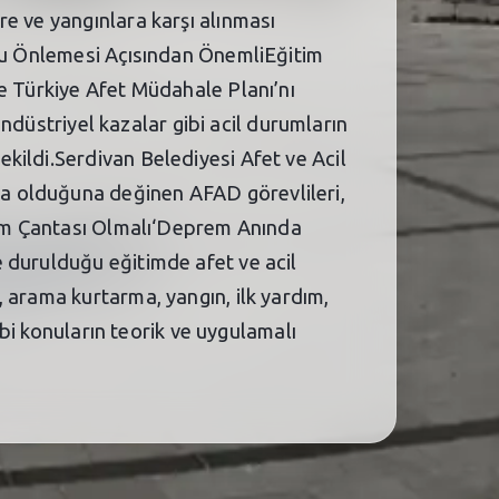
e ve yangınlara karşı alınması
unu Önlemesi Açısından ÖnemliEğitim
e Türkiye Afet Müdahale Planı’nı
endüstriyel kazalar gibi acil durumların
kildi.Serdivan Belediyesi Afet ve Acil
a olduğuna değinen AFAD görevlileri,
urum Çantası Olmalı‘Deprem Anında
 durulduğu eğitimde afet ve acil
 arama kurtarma, yangın, ilk yardım,
ibi konuların teorik ve uygulamalı