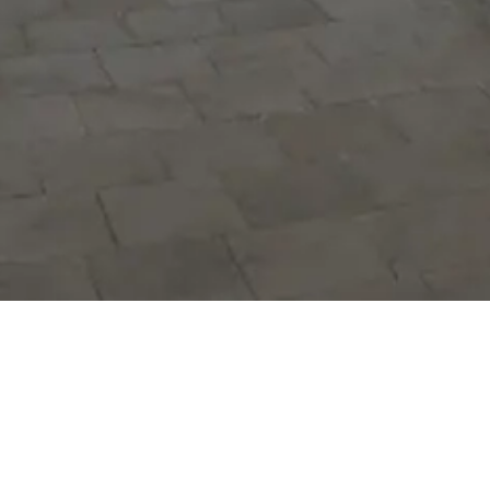
Hizmetlerimizi daha kolay kullanmak
için mobil uygulamalarımızı indirin.