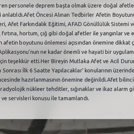
teren personele deprem başta olmak üzere doğal afetler
ri anlatıldı.Afet Öncesi Alınan Tedbirler Afetin Boyut
i, Afet Farkındalık Eğitimi, AFAD Gönüllülük Sistemi v
fırtına, hortum, çığ gibi doğal afetler ile yangınlar ve 
n afetin boyutunu önlemesi açısından önemine dikkat çe
plikasyonu’nun ne kadar önemli ve hayati bir uygulam
 için teşekkür etti.Her Bireyin Mutlaka Afet ve Acil D
onrası İlk 6 Saatte Yapılacaklar’ konularının üzerinde
esinde hazırlanmasının önemine değinildi.Afet bilinci,
 radyolojik nükleer tehditler, sığınaklar ve ikaz alarm g
a ve servisleri konusu ile tamamlandı.