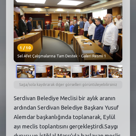
SEBİK
E
NÖBETÇI ECZANELER
SABSIS - AFET
TRAFIKPARK
1
/
10
🔍
Sel Afet Çalışmalarına Tam Destek - Galeri Resmi 1
KÜREK
PARKLAR
PAZAR YERLERI
Sağa/sola kaydırarak diğer görselleri görüntüleyebilirsiniz
Serdivan Belediye Meclisi bir aylık aranın
ATIK YÖNETIM
ardından Serdivan Belediye Başkanı Yusuf
PLANETARYUM
Alemdar başkanlığında toplanarak, Eylül
ayı meclis toplantısını gerçekleştirdi.Saygı
duruşu ve İstiklal Marşı’yla başlayan meclis