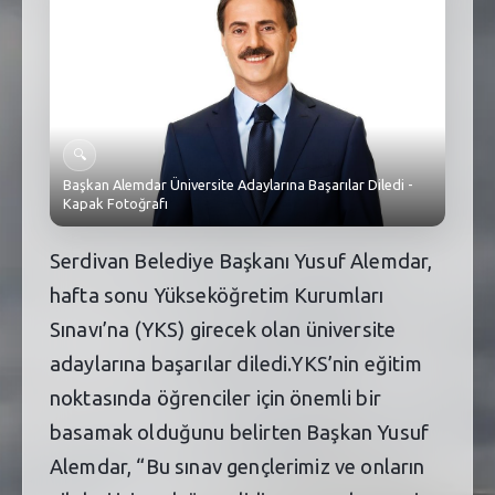
SEBİK
E
NÖBETÇI ECZANELER
SABSIS - AFET
🔍
TRAFIKPARK
Başkan Alemdar Üniversite Adaylarına Başarılar Diledi -
Kapak Fotoğrafı
KÜREK
Serdivan Belediye Başkanı Yusuf Alemdar,
PARKLAR
hafta sonu Yükseköğretim Kurumları
PAZAR YERLERI
Sınavı’na (YKS) girecek olan üniversite
ATIK YÖNETIM
adaylarına başarılar diledi.YKS’nin eğitim
noktasında öğrenciler için önemli bir
PLANETARYUM
basamak olduğunu belirten Başkan Yusuf
Alemdar, “Bu sınav gençlerimiz ve onların