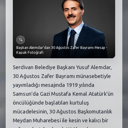
SEBİK
E
NÖBETÇI ECZANELER
SABSIS - AFET
🔍
TRAFIKPARK
Başkan Alemdar’dan 30 Ağustos Zafer Bayramı Mesajı -
Kapak Fotoğrafı
KÜREK
Serdivan Belediye Başkanı Yusuf Alemdar,
PARKLAR
30 Ağustos Zafer Bayramı münasebetiyle
PAZAR YERLERI
yayımladığı mesajında 1919 yılında
ATIK YÖNETIM
Samsun’da Gazi Mustafa Kemal Atatürk’ün
öncülüğünde başlatılan kurtuluş
PLANETARYUM
mücadelesinin, 30 Ağustos Başkomutanlık
Meydan Muharebesi ile kesin ve kalıcı bir