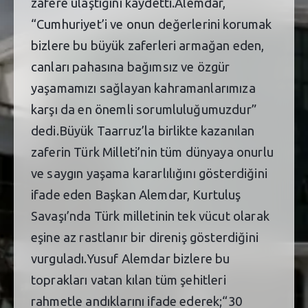
zafere ulaştığını kaydetti.Alemdar,
“Cumhuriyet’i ve onun değerlerini korumak
bizlere bu büyük zaferleri armağan eden,
canları pahasına bağımsız ve özgür
yaşamamızı sağlayan kahramanlarımıza
karşı da en önemli sorumluluğumuzdur”
dedi.Büyük Taarruz’la birlikte kazanılan
zaferin Türk Milleti’nin tüm dünyaya onurlu
ve saygın yaşama kararlılığını gösterdiğini
ifade eden Başkan Alemdar, Kurtuluş
Savaşı’nda Türk milletinin tek vücut olarak
eşine az rastlanır bir direniş gösterdiğini
vurguladı.Yusuf Alemdar bizlere bu
toprakları vatan kılan tüm şehitleri
rahmetle andıklarını ifade ederek;“30