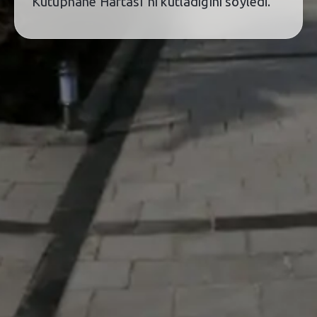
Kütüphane Haftası´nı kutladığını söyledi.