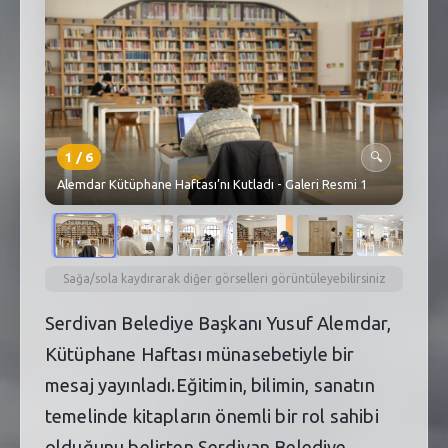
SEBİK
E
NÖBETÇI ECZANELER
SABSIS - AFET
TRAFIKPARK
1
/
6
🔍
Alemdar Kütüphane Haftası’nı Kutladı - Galeri Resmi 1
KÜREK
PARKLAR
PAZAR YERLERI
Sağa/sola kaydırarak diğer görselleri görüntüleyebilirsiniz
Serdivan Belediye Başkanı Yusuf Alemdar,
ATIK YÖNETIM
Kütüphane Haftası münasebetiyle bir
PLANETARYUM
mesaj yayınladı.Eğitimin, bilimin, sanatın
temelinde kitapların önemli bir rol sahibi
olduğunu belirten Serdivan Belediye