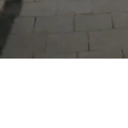
Serdivan Belediyesi
Arabacıalanı Mah. No: 328, Serdivan /
Sakarya
Tel:
444 54 50
E-posta:
info@serdivan.bel.tr