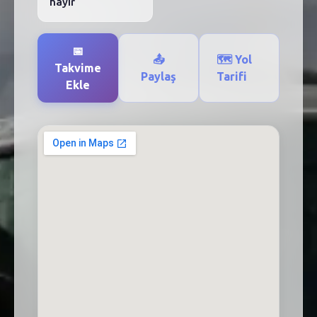
hayır
📅
📤
🗺️ Yol
Takvime
Paylaş
Tarifi
Ekle