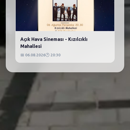
Açık Hava Sineması - Kızılcıklı
Mahallesi
📅
06.08.2026
🕐
20:30