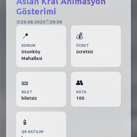
Aslan Kral Animasyon
Gösterimi
📅
20.08.2025
🕐
20:30
📍
💰
KONUM
ÜCRET
Uzunköy
ücretsiz
Mahallesi
🎫
👥
BILET
KOTA
biletsiz
100
📱
QR KATILIM