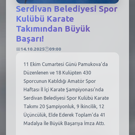
SEBİK
Serdivan Belediyesi Spor
E
Kulübü Karate
NÖBETÇI ECZANELER
Takımından Büyük
SABSIS - AFET
Başarı!
TRAFIKPARK
📅
14.10.2025
🕐
09:00
KÜREK
11 Ekim Cumartesi Günü Pamukova'da
PARKLAR
Düzenlenen ve 18 Kulüpten 430
Sporcunun Katıldığı Amatör Spor
PAZAR YERLERI
Haftası İl İçi Karate Şampiyonası'nda
ATIK YÖNETIM
Serdivan Belediyesi Spor Kulübü Karate
Takımı 20 Şampiyonluk, 9 İkincilik, 12
PLANETARYUM
Üçüncülük, Elde Ederek Toplam'da 41
Madalya İle Büyük Başarıya İmza Attı.