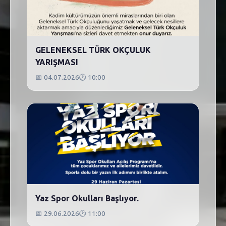
GELENEKSEL TÜRK OKÇULUK
YARIŞMASI
📅
04.07.2026
🕐
10:00
Yaz Spor Okulları Başlıyor.
📅
29.06.2026
🕐
11:00