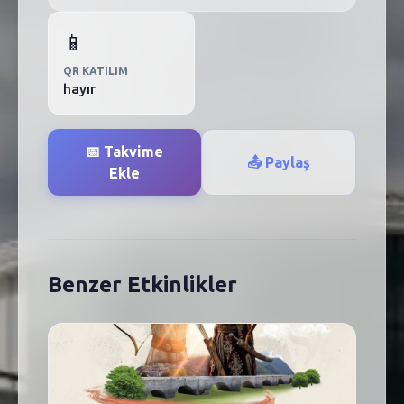
📱
QR KATILIM
hayır
📅 Takvime
📤 Paylaş
Ekle
Benzer Etkinlikler