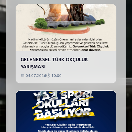
GELENEKSEL TÜRK OKÇULUK
YARIŞMASI
📅
04.07.2026
🕐
10:00