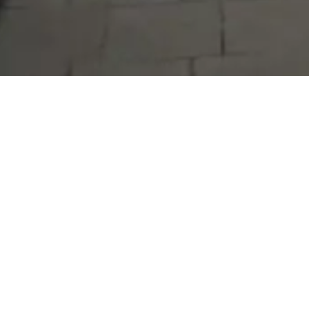
Serdivan Belediyesi
Arabacıalanı Mah. No: 328, Serdivan /
Sakarya
Tel:
444 54 50
E-posta:
info@serdivan.bel.tr
Hizmetlerimizi daha kolay kullanmak için mobil
uygulamalarımızı indirin.