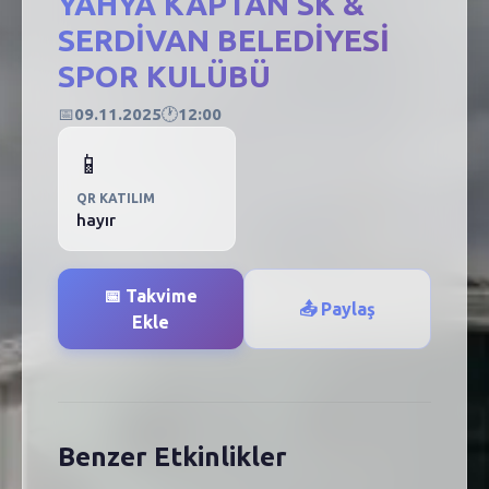
YAHYA KAPTAN SK &
SERDİVAN BELEDİYESİ
SPOR KULÜBÜ
📅
09.11.2025
🕐
12:00
📱
QR KATILIM
hayır
📅 Takvime
📤 Paylaş
Ekle
Benzer Etkinlikler