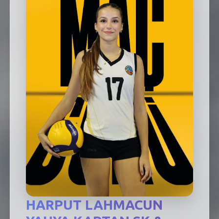
SEBİK
E
NÖBETÇI ECZANELER
SABSIS - AFET
TRAFIKPARK
KÜREK
PARKLAR
PAZAR YERLERI
ATIK YÖNETIM
PLANETARYUM
HARPUT LAHMACUN