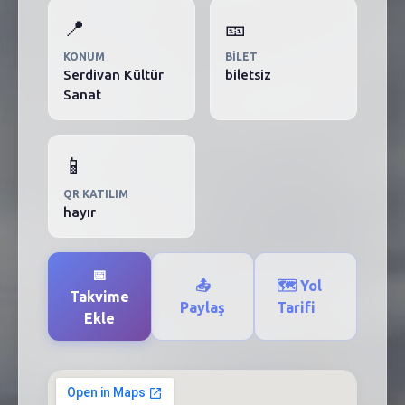
📍
🎫
KONUM
BILET
Serdivan Kültür
biletsiz
Sanat
📱
QR KATILIM
hayır
📅
📤
🗺️ Yol
Takvime
Paylaş
Tarifi
Ekle