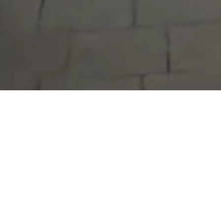
Serdivan Belediyesi
Arabacıalanı Mah. No: 328, Serdivan /
Sakarya
Tel:
444 54 50
E-posta:
info@serdivan.bel.tr