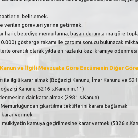
saatlerini belirlemek.
 verilen görevleri yerine getirmek.
lar hariç belediye memurlarına, başarı durumlarına göre to
20.000) gösterge rakamı ile çarpımı sonucu bulunacak miktar
relerle orantılı olarak yılda en fazla iki kez ikramiye ödenmesi
 Kanun ve İlgili Mevzuata Göre Encümenin Diğer Göre
ı ile ilgili karar almak (Boğaziçi Kanunu, İmar Kanunu ve 52
 Boğaziçi Kanunu, 5216 s.Kanun m.11)
denmesine dair karar almak (2981 s.Kanun)
et Memurluğundan çıkartılma tekliflerini karara bağlamak
ili karar vermek
nın mülkiyetin kamuya geçirilmesine karar vermek (5326 s.Ka