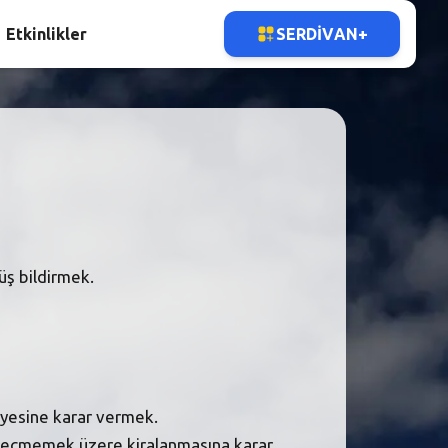
Etkinlikler
SERDIVAN+
üş bildirmek.
fiyesine karar vermek.
lı geçmemek üzere kiralanmasına karar