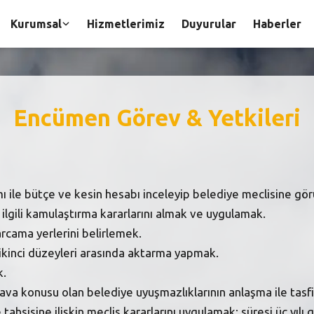
Kurumsal
Hizmetlerimiz
Duyurular
Haberler
Encümen Görev & Yetkileri
amı ile bütçe ve kesin hesabı inceleyip belediye meclisine gör
e ilgili kamulaştırma kararlarını almak ve uygulamak.
cama yerlerini belirlemek.
ikinci düzeyleri arasında aktarma yapmak.
k.
dava konusu olan belediye uyuşmazlıklarının anlaşma ile tas
tahsisine ilişkin meclis kararlarını uygulamak; süresi üç yı