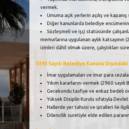
vermek.
Umuma açık yerlerin açılış ve kapanış 
Diğer kanunlarda belediye encümenine
Sözleşmeli ve işçi statüsünde çalışan
memurlarına uygulanan aylık katsayının (
izinleri dâhil olmak üzere, çalıştıkları sü
5393 Sayılı Belediye Kanunu Dışındaki
İmar uygulamaları ve imar para cezalar
Yıkım kararlarını vermek (2960 sayılı
Gecekondu tasfiye ve enkaz bedeli ö
Yüksek Disiplin Kurulu sıfatıyla Devl
Hallerde yer tahsisi ve iptalleri ile ilg
Dilencilik suretiyle elde edilen para