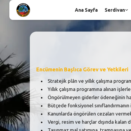
Ana Sayfa
Serdivan
Encümenin Başlıca Görev ve Yetkileri
Stratejik plân ve yıllık çalışma progr
Yıllık çalışma programına alınan işlerl
Öngörülmeyen giderler ödeneğinin har
Bütçede fonksiyonel sınıflandırmanın 
Kanunlarda öngörülen cezaları verme
Vergi, resim ve harçlar dışında kalan 
Taşınmaz mal satımına, trampasına ve 