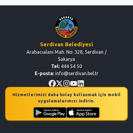
Serdivan Belediyesi
Arabacıalanı Mah. No: 328, Serdivan /
Sakarya
Tel:
444 54 50
E-posta:
info@serdivan.bel.tr
Hizmetlerimizi daha kolay kullanmak için mobil
uygulamalarımızı indirin.