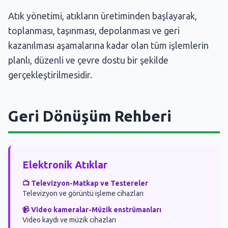
Atık yönetimi, atıkların üretiminden başlayarak,
Atık Konteyner 8
toplanması, taşınması, depolanması ve geri
Atık Konteyner 9
kazanılması aşamalarına kadar olan tüm işlemlerin
planlı, düzenli ve çevre dostu bir şekilde
Atık Konteyner 10
gerçekleştirilmesidir.
Atık Konteyner 11
Atık Konteyner 12
Geri Dönüşüm Rehberi
Atık Konteyner 13
Atık Konteyner 14
Elektronik Atıklar
Atık Konteyner 15
📺 Televizyon-Matkap ve Testereler
Atık Konteyner 16
Televizyon ve görüntü işleme cihazları
Atık Konteyner 17
📹 Video kameralar-Müzik enstrümanları
Video kaydı ve müzik cihazları