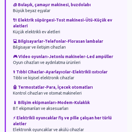
Atık Konteyner 18
🧊 Bulaşık, çamaşır makinesi, buzdolabı
Büyük beyaz eşyalar
Atık Konteyner 19
🔌 Elektrik süpürgesi-Tost makinesi-Ütü-Küçük ev
Atık Konteyner 20
aletleri
Küçük elektrikli ev aletleri
Atık Konteyner 21
💻 Bilgisayarlar-Telefonlar-Florasan lambalar
Bilgisayar ve iletişim cihazları
Atık Konteyner 22
🎮 Video oyunları-Jetonlu makineler-Led ampüller
Atık Konteyner 23
Oyun cihazları ve aydınlatma ürünleri
⚕️ Tıbbi Cihazlar-Ayarlayıcılar-Elektrikli ısıtıcılar
Atık Konteyner 24
Tıbbi ve kişisel elektronik cihazlar
Atık Konteyner 25
🤖 Termostatlar-Para, İçecek otomatları
Kontrol cihazları ve otomat makineleri
Atık Konteyner 26
📱 Bilişim ekipmanları-Modem-Kulaklık
BT ekipmanları ve aksesuarları
Atık Konteyner 27
⚡ Elektrikli oyuncaklar fiş ve pille çalışan her türlü
Atık Konteyner 28
aletler
Elektronik oyuncaklar ve akülü cihazlar