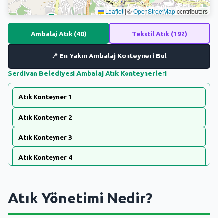
SEBİK
Leaflet
|
©
OpenStreetMap
contributors
📍
📍
📍
E
📍
NÖBETÇI ECZANELER
📍
Ambalaj Atık (
40
)
Tekstil Atık (
192
)
SABSIS - AFET
📍 En Yakın
Ambalaj
Konteyneri Bul
TRAFIKPARK
Serdivan Belediyesi Ambalaj Atık Konteynerleri
KÜREK
Atık Konteyner 1
PARKLAR
Atık Konteyner 2
PAZAR YERLERI
Atık Konteyner 3
Atık Konteyner 4
ATIK YÖNETIM
Atık Konteyner 5
PLANETARYUM
Atık Yönetimi Nedir?
Atık Konteyner 6
Atık Konteyner 7