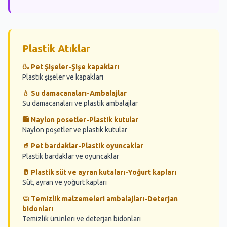
Atık Konteyner 29
Atık Konteyner 30
Atık Konteyner 31
Plastik Atıklar
🍶 Pet Şişeler-Şişe kapakları
Atık Konteyner 32
Plastik şişeler ve kapakları
Atık Konteyner 33
💧 Su damacanaları-Ambalajlar
Su damacanaları ve plastik ambalajlar
Atık Konteyner 34
🛍️ Naylon posetler-Plastik kutular
Atık Konteyner 35
Naylon poşetler ve plastik kutular
🥤 Pet bardaklar-Plastik oyuncaklar
Atık Konteyner 36
Plastik bardaklar ve oyuncaklar
Atık Konteyner 37
🥛 Plastik süt ve ayran kutaları-Yoğurt kapları
Süt, ayran ve yoğurt kapları
Atık Konteyner 38
🧼 Temizlik malzemeleri ambalajları-Deterjan
bidonları
Atık Konteyner 39
Temizlik ürünleri ve deterjan bidonları