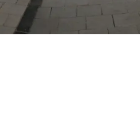
Serdivan Belediyesi
Arabacıalanı Mah. No: 328, Serdivan /
Sakarya
Tel:
444 54 50
E-posta:
info@serdivan.bel.tr
Hizmetlerimizi daha kolay kullanmak için mobil
uygulamalarımızı indirin.