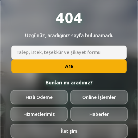
SEBİK
404
E
NÖBETÇI ECZANELER
SABSIS - AFET
Üzgünüz, aradığınız sayfa bulunamadı.
TRAFIKPARK
KÜREK
Ara
PARKLAR
Bunları mı aradınız?
PAZAR YERLERI
Hızlı Ödeme
Online İşlemler
ATIK YÖNETIM
PLANETARYUM
Hizmetlerimiz
Haberler
İletişim